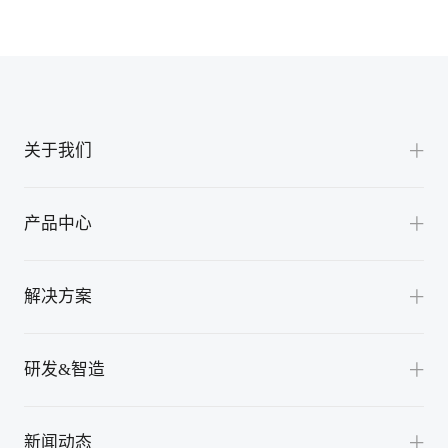
江西
吉林
辽宁
宁夏
关于我们
内蒙古
公司介绍
青海
产品中心
渠道合作
上海
交流桩
联系我们
解决方案
陕西
直流充电机
四川
全液冷超充解决方案
换电站充放电机
研发&智造
山东
风冷超充解决方案
充放电模块
山西
卓越研发
光储充检解决方案
新闻动态
光储产品