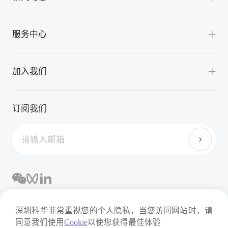
天津
精益智造
V2G充换一体化解决方案
智能管理平台
西藏
公司新闻
服务中心
公共充电解决方案
新疆
展会活动
重卡充换电解决方案
云南
服务支持
应用案例
加入我们
公交充电解决方案
重庆
下载中心
机场充电解决方案
浙江
培养体系
FAQ
订阅我们
港口充电解决方案
香港
员工福利
目的地充电解决方案
澳门
台湾
深圳科华非常重视您的个人隐私，当您访问网站时，请
法律声明
隐私政策
同意我们使用
Cookie
以使您获得最佳体验