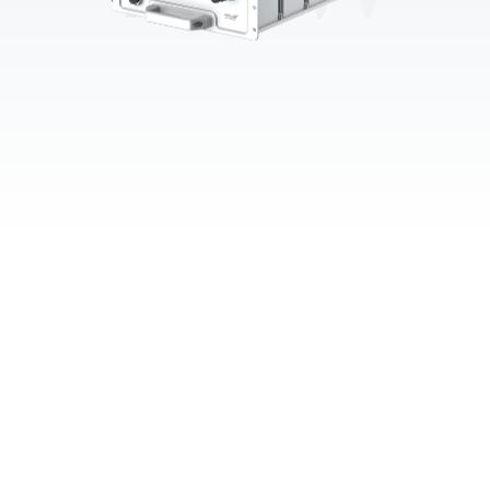
≥97%峰值效率
0 噪音污染