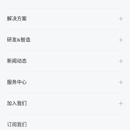
渠道合作
上海
交流桩
联系我们
解决方案
陕西
直流充电机
四川
全液冷超充解决方案
换电站充放电机
研发&智造
山东
风冷超充解决方案
充放电模块
山西
卓越研发
光储充检解决方案
新闻动态
光储产品
天津
精益智造
V2G充换一体化解决方案
智能管理平台
西藏
公司新闻
服务中心
公共充电解决方案
新疆
展会活动
重卡充换电解决方案
云南
服务支持
应用案例
加入我们
公交充电解决方案
重庆
下载中心
机场充电解决方案
浙江
培养体系
FAQ
订阅我们
港口充电解决方案