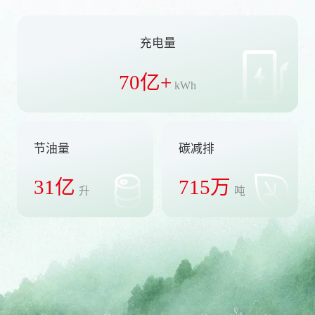
充电量
70
亿+
kWh
节油量
碳减排
31
亿
715
万
升
吨