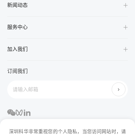
卓越研发
光储充检解决方案
新闻动态
光储产品
精益智造
V2G充换一体化解决方案
智能管理平台
公司新闻
服务中心
公共充电解决方案
展会活动
重卡充换电解决方案
服务支持
应用案例
加入我们
公交充电解决方案
下载中心
机场充电解决方案
培养体系
FAQ
订阅我们
港口充电解决方案
员工福利
目的地充电解决方案
深圳科华非常重视您的个人隐私，当您访问网站时，请