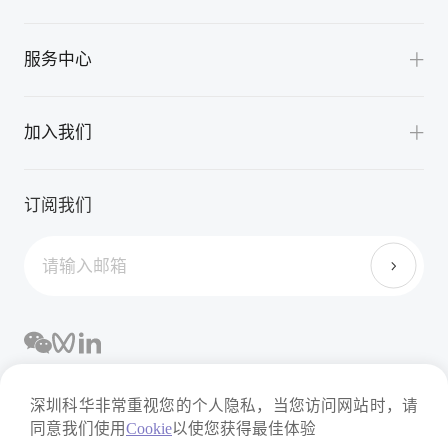
精益智造
V2G充换一体化解决方案
智能管理平台
公司新闻
服务中心
公共充电解决方案
展会活动
重卡充换电解决方案
服务支持
应用案例
加入我们
公交充电解决方案
下载中心
机场充电解决方案
培养体系
FAQ
订阅我们
港口充电解决方案
员工福利
目的地充电解决方案
深圳科华非常重视您的个人隐私，当您访问网站时，请
法律声明
隐私政策
同意我们使用
Cookie
以使您获得最佳体验