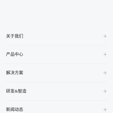
关于我们
公司介绍
产品中心
渠道合作
交流桩
联系我们
解决方案
直流充电机
全液冷超充解决方案
换电站充放电机
研发&智造
风冷超充解决方案
充放电模块
卓越研发
光储充检解决方案
新闻动态
光储产品